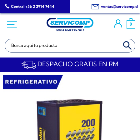
Saltar
Central +56 2 2914 7444
ventas@servicomp.cl
al
contenido
0
BOTÓN DE BÚSQ
Buscar:
DESPACHO GRATIS EN RM