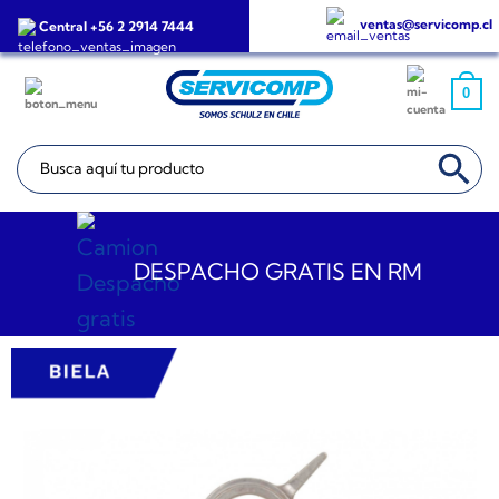
Saltar
ventas@servicomp.cl
Central +56 2 2914 7444
al
contenido
0
BOTÓN DE BÚSQ
Buscar:
DESPACHO GRATIS EN RM