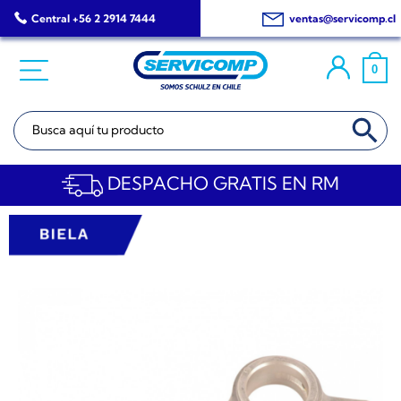
Saltar
Central +56 2 2914 7444
ventas@servicomp.cl
al
contenido
0
BOTÓN DE BÚSQ
Buscar:
DESPACHO GRATIS EN RM