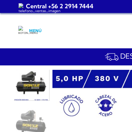
Saltar
Central +56 2 2914 7444
al
contenido
MENÚ
DES