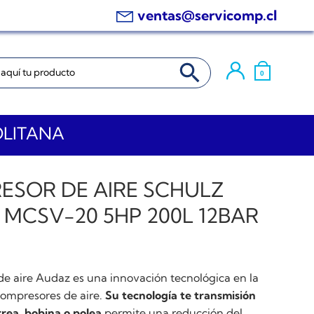
ventas@servicomp.cl
BOTÓN DE BÚSQUEDA
0
OLITANA
ESOR DE AIRE SCHULZ
MCSV-20 5HP 200L 12BAR
de aire Audaz es una innovación tecnológica en la
compresores de aire.
Su tecnología te transmisión
rrea, bobina o polea
permite una reducción del