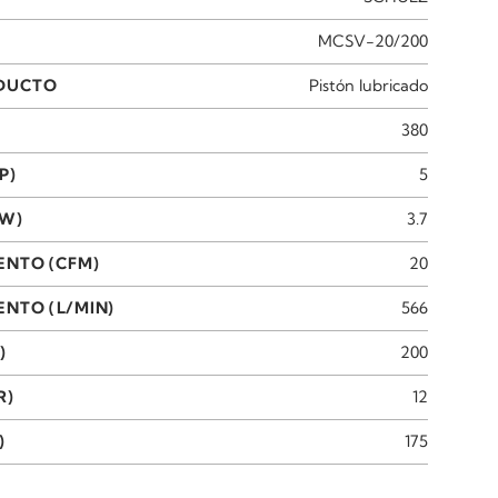
MCSV-20/200
ODUCTO
Pistón lubricado
380
P)
5
KW)
3.7
ENTO (CFM)
20
NTO (L/MIN)
566
)
200
R)
12
)
175