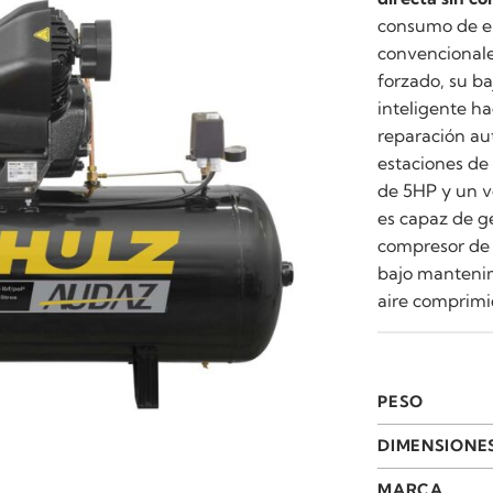
consumo de e
convencionale
forzado, su b
inteligente ha
reparación aut
estaciones de 
de 5HP y un v
es capaz de g
compresor de 
bajo mantenim
aire comprimid
PESO
DIMENSIONE
MARCA