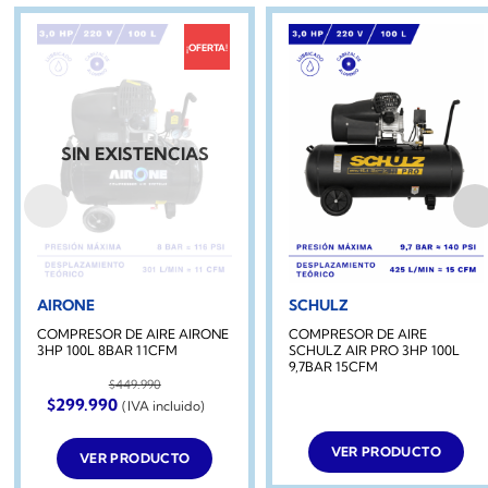
¡OFERTA!
SIN EXISTENCIAS
AIRONE
SCHULZ
COMPRESOR DE AIRE AIRONE
COMPRESOR DE AIRE
3HP 100L 8BAR 11CFM
SCHULZ AIR PRO 3HP 100L
9,7BAR 15CFM
$
449.990
El
El
$
299.990
(IVA incluido)
precio
precio
original
actual
era:
es:
VER PRODUCTO
VER PRODUCTO
$449.990.
$299.990.