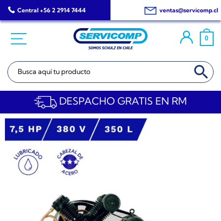
Saltar
Central +56 2 2914 7444
ventas@servicomp.cl
al
contenido
0
BOTÓN DE BÚSQ
Buscar:
DESPACHO GRATIS EN RM