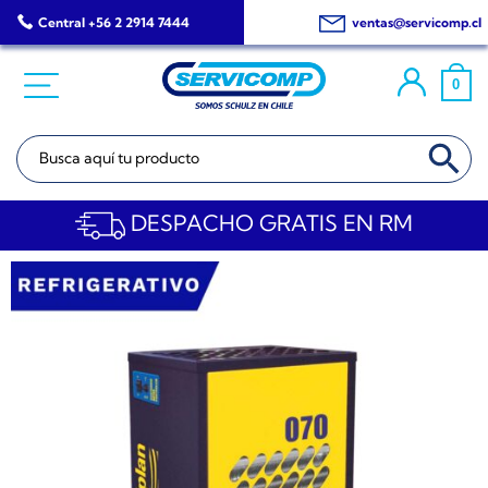
Saltar
Central +56 2 2914 7444
ventas@servicomp.cl
al
contenido
0
BOTÓN DE BÚSQ
Buscar:
DESPACHO GRATIS EN RM