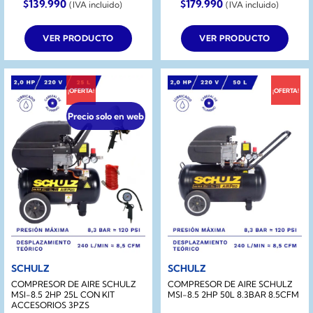
El
El
El
El
$
139.990
$
179.990
(IVA incluido)
(IVA incluido)
precio
precio
precio
precio
original
actual
original
actual
era:
es:
era:
es:
VER PRODUCTO
VER PRODUCTO
$199.990.
$139.990.
$229.990.
$179.990.
¡OFERTA!
¡OFERTA!
Precio solo en web
SCHULZ
SCHULZ
COMPRESOR DE AIRE SCHULZ
COMPRESOR DE AIRE SCHULZ
MSI-8.5 2HP 25L CON KIT
MSI-8.5 2HP 50L 8.3BAR 8.5CFM
ACCESORIOS 3PZS