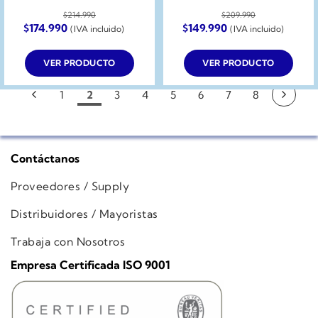
$
214.990
$
209.990
El
El
El
El
$
174.990
$
149.990
(IVA incluido)
(IVA incluido)
precio
precio
precio
precio
original
actual
original
actual
era:
es:
era:
es:
VER PRODUCTO
VER PRODUCTO
$214.990.
$174.990.
$209.990.
$149.990.
1
2
3
4
5
6
7
8
Contáctanos
Proveedores / Supply
Distribuidores / Mayoristas
Trabaja con Nosotros
Empresa Certificada ISO 9001