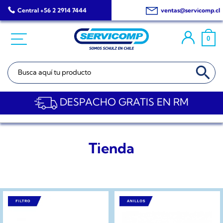
Saltar
Central +56 2 2914 7444
ventas@servicomp.cl
al
contenido
0
BOTÓN DE BÚSQ
Buscar:
DESPACHO GRATIS EN RM
Tienda