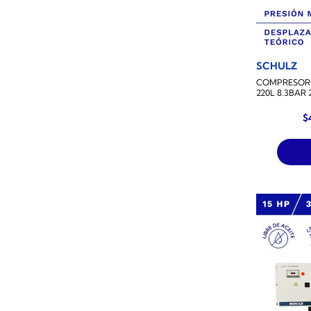
SCHULZ
COMPRESOR 
220L 8.3BAR
$