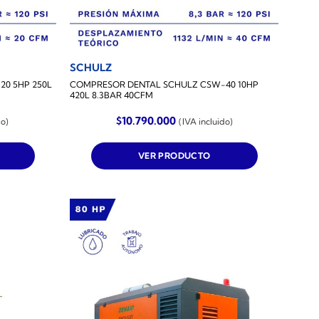
SCHULZ
0 5HP 250L
COMPRESOR DENTAL SCHULZ CSW-40 10HP
420L 8.3BAR 40CFM
$
10.790.000
do)
(IVA incluido)
VER PRODUCTO